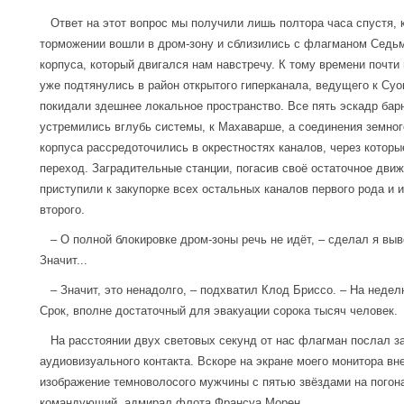
Ответ на этот вопрос мы получили лишь полтора часа спустя, 
торможении вошли в дром-зону и сблизились с флагманом Седьм
корпуса, который двигался нам навстречу. К тому времени почти
уже подтянулись в район открытого гиперканала, ведущего к Суо
покидали здешнее локальное пространство. Все пять эскадр бар
устремились вглубь системы, к Махаварше, а соединения земног
корпуса рассредоточились в окрестностях каналов, через котор
переход. Заградительные станции, погасив своё остаточное дви
приступили к закупорке всех остальных каналов первого рода и 
второго.
– О полной блокировке дром-зоны речь не идёт, – сделал я выво
Значит...
– Значит, это ненадолго, – подхватил Клод Бриссо. – На недел
Срок, вполне достаточный для эвакуации сорока тысяч человек.
На расстоянии двух световых секунд от нас флагман послал за
аудиовизуального контакта. Вскоре на экране моего монитора вн
изображение темноволосого мужчины с пятью звёздами на погон
командующий, адмирал флота Франсуа Морен.