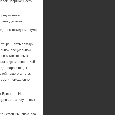
плеск напряжённости
средоточенно
ольше десятка...
идел на откидном стуле
етыре... пять эскадр
ельной специальной
они были готовы к
ым в дром-зоне: в бой
ие для охраняющих
стей нашего флота,
ством и немедленно
 Бриссо. – Или...
цировали атаку, чтобы
ею немецким, знаю два