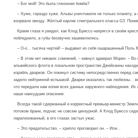
– Бог мой! Это была глюонная бомба?
– Хуже, гораздо хуже. Альвы уничтожили не только планету, а 
взорвали звезду. Жёлтый карлик спектрального класса G3. Пони
Краем глаза я увидел, как Клод Бриссо напрягся в своём кресл
побледнело, а губы беззвучно зашевелились.
– О-о... тысяча чертей! – выдавил из себя ошарашенный Поль К
– В этом нет никаких сомнений, – кивнул адмирал Морен. – Во 
альвийского флота в локальном пространстве Джейханны наход
корабль дварков. Он покинул систему непосредственно перед са
задело нейтринной вспышкой. Дварки оказались так любезны... ве
что передали нам копии всех данных наружного наблюдения. Их
наши наихудшие опасения.
Всегда такой сдержанный и корректный премьер-министр Земли
потоком брани, подчас не совсем цензурной. А Клод Бриссо сид
парализованный, в его глазах застыл ужас.
– Это предательство, – хрипло проговорил он. – Или...