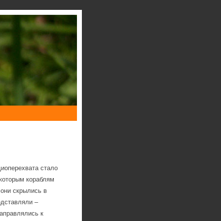
диоперехвата стало
екоторым кораблям
 они скрылись в
едставляли –
направлялись к