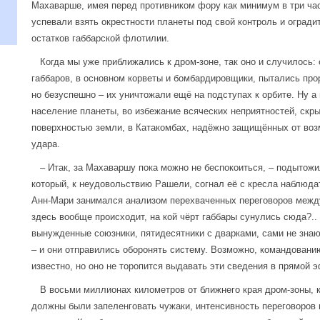
Махаварше, имея перед противником фору как минимум в три ча
успевали взять окрестности планеты под свой контроль и огради
остатков габбарской флотилии.
Когда мы уже приближались к дром-зоне, так оно и случилось:
габбаров, в основном корветы и бомбардировщики, пытались про
но безуспешно – их уничтожали ещё на подступах к орбите. Ну а
население планеты, во избежание всяческих неприятностей, скр
поверхностью земли, в Катакомбах, надёжно защищённых от воз
удара.
– Итак, за Махаваршу пока можно не беспокоиться, – подытожи
который, к неудовольствию Рашели, согнал её с кресла наблюда
Анн-Мари занимался анализом перехваченных переговоров между
здесь вообще происходит, на кой чёрт габбары сунулись сюда?..
вынужденные союзники, пятидесятники с дварками, сами не знаю
– и они отправились оборонять систему. Возможно, командовани
известно, но оно не торопится выдавать эти сведения в прямой э
В восьми миллионах километров от ближнего края дром-зоны, ко
должны были запеленговать чужаки, интенсивность переговоров