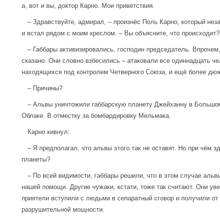
а, вот и вы, доктор Карно. Мои приветствия.
– Здравствуйте, адмирал, – произнёс Поль Карно, который нез
и встал рядом с моим креслом. – Вы объясните, что происходит?
– Габбары активизировались, господин председатель. Впрочем,
сказано. Они словно взбесились – атаковали все одиннадцать че
находящихся под контролем Четверного Союза, и ещё более дю
– Причины?
– Альвы уничтожили габбарскую планету Джейханну в Большо
Облаке. В отместку за бомбардировку Мельмака.
Карно кивнул:
– Я предполагал, что альвы этого так не оставят. Но при чём з
планеты?
– По всей видимости, габбары решили, что в этом случае альв
нашей помощи. Другие чужаки, кстати, тоже так считают. Они ув
приятели вступили с людьми в сепаратный сговор и получили от
разрушительной мощности.