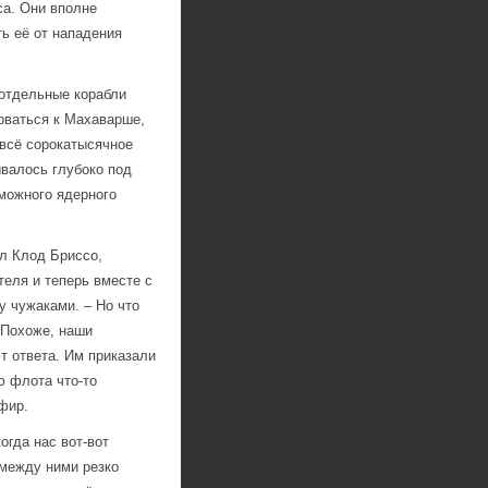
са. Они вполне
ть её от нападения
 отдельные корабли
рваться к Махаварше,
 всё сорокатысячное
ывалось глубоко под
можного ядерного
л Клод Бриссо,
теля и теперь вместе с
 чужаками. – Но что
 Похоже, наши
т ответа. Им приказали
ю флота что-то
фир.
гда нас вот-вот
 между ними резко