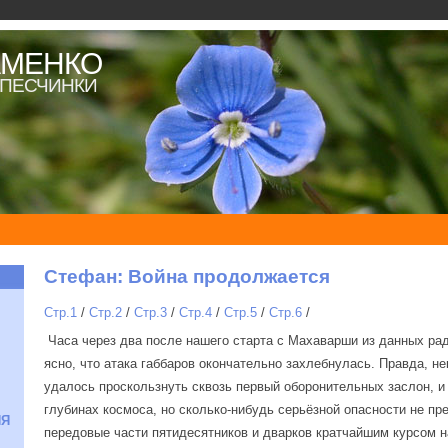
АМЕНКО
К ПЕСЧИНКИ
Стефан: Война продолжается
Стр.1
/
Стр.2
/
Стр.3
/
Стр.4
/
Стр.5
/
Стр.6
/
Часа через два после нашего старта с Махаварши из данных ра
ясно, что атака габбаров окончательно захлебнулась. Правда, н
удалось проскользнуть сквозь первый оборонительных заслон, и
глубинах космоса, но сколько-нибудь серьёзной опасности не пр
ИЯ
передовые части пятидесятников и дварков кратчайшим курсом 