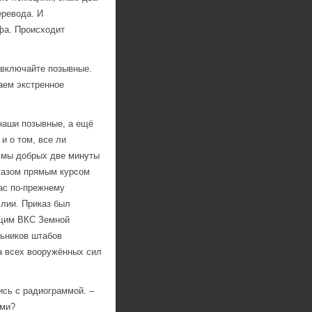
еревода. И
фа. Происходит
, включайте позывные.
аем экстренное
аши позывные, а ещё
и о том, все ли
, мы добрых две минуты
иказом прямым курсом
ас по-прежнему
ллии. Приказ был
щим ВКС Земной
ьников штабов
а всех вооружённых сил
ись с радиограммой. –
ьми?