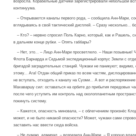
возросла. Корабельные датчики зарегистрировали небольшой вс
континуума.
– Открываются каналы первого рода, – сообщила Анн-Мари, со
вглядываясь в свой тактический дисплей. – Сразу несколько... б
– Кто? – нервно спросил Поль Карно, который, как и Рашель, с
в дальнем конце рубки. – Опять габбары?
– Нет, это... – Лицо Анн-Мари просветлело. – Наши позывные! Ч
Флота Барнарда и Седьмой экспедиционный корпус Земли с отд
бригадой заградительных станций. Чужаки не паникуют; видимо, 
этому... Ага! Отдан общий приказ по всем частям, дислоцированн
не вступать, отходить к каналу на Суоми... А вот и распоряжен
Махаваршу сил: оставаться на орбите до прибытия передовых ча
после чего уступить им контроль над околопланетным простран
покинуть систему.
– Кажется, опасность миновала, – с облегчением произнёс Клод
может, и не было никакой опасности? Может, чужаки сами спрово
заставить нас ввести сюда войска.
– Не думаю, адмирал, – возразила Анн-Мари. – Я хорошо влад