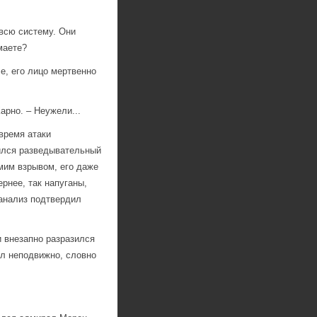
всю систему. Они
маете?
е, его лицо мертвенно
арно. – Неужели...
время атаки
ился разведывательный
мим взрывом, его даже
рнее, так напуганы,
 анализ подтвердил
 внезапно разразился
ел неподвижно, словно