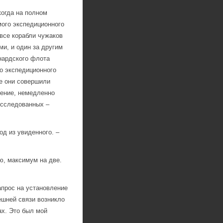
когда на полном
ого экспедиционного
 все корабли чужаков
ми, и один за другим
нардского флота
о экспедиционного
ые они совершили
жение, немедленно
исследованных –
д из увиденного. –
ю, максимум на две.
прос на установление
ешней связи возникло
ах. Это был мой