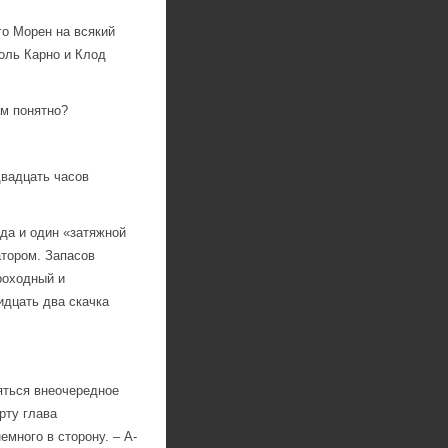
о Морен на всякий
оль Карно и Клод
ам понятно?
вадцать часов
да и один «затяжной
тором. Запасов
роходный и
идцать два скачка
яться внеочередное
рту глава
емного в сторону. – А-