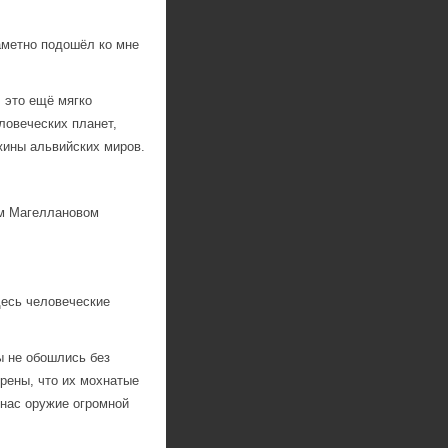
аметно подошёл ко мне
 это ещё мягко
ловеческих планет,
жины альвийских миров.
м Магеллановом
десь человеческие
ы не обошлись без
ерены, что их мохнатые
 нас оружие огромной