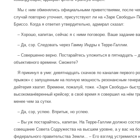
Мы с ним обменялись официальными приветствиями, после чег
случай повторно уточнил, присутствуют ли на «Заре Свободы» П
Бриссо. Когда я ответил утвердительно, адмирал сказал:
– Хорошо, капитан, сейчас я с ними поговорю. Ваше задание в
– Да, сэр. Следовать через Гамму Индры к Терре-Галлии.
– Совершенно верно. Постарайтесь уложиться в пятнадцать – д
объективного времени. Сможете?
Я прикинул в уме: девятнадцать скачков по каналам первого ро
прыжок» с запущенным на полную мощность резонансным генера
дейтерия хватит. Времени, пожалуй, тоже. «Заря Свободы» быст
высокоманёвренный крейсер; в своё время я совершил на нём тр
менее чем за сутки.
– Да, сэр, успею. Впритык, но успею.
– Вы уж постарайтесь, капитан. На Терре-Галлии должно состо
совещание Совета Содружества на высшем уровне, а у вас на бо
федерального правительства Земли... – Его взгляд устремился н