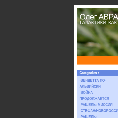
Олег АВР
ГАЛАКТИКИ, КА
Categories :
-
ВЕНДЕТТА ПО-
АЛЬВИЙСКИ
-
ВОЙНА
ПРОДОЛЖАЕТСЯ
-
РАШЕЛЬ: МИССИЯ
-
СТЕФАН:НОВОРОСС
-
РАШЕЛЬ: