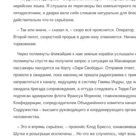
нерейских языка. Я слушала их переговоры без компьютерного п
пятидесятники, и дварки вели себя слишком натурально для бле
действительно что-то серьёзное.
– Так или иначе, – сказал я, – скоро всё прояснится. Оператор
Второй пилот, скоростной прорыв в дром-зону отменяется. Начин
торможение.
Через полминуты ближайшие к нам земные корабли услышали н
полминуты спустя мы получили запрос о ситуации на Махаварше 
пассажиры находятся на борту «Зари Свободы». Отправив ответ
провели в ожидании, пока наконец не пришла радиограмма с пр
направляться к каналу, ведущему в систему Гаммы Индры, где н
ожидала бригада сопровождения, а оттуда следовать к Терре-Га
подписан адмиралом флота Франсуа Мореном, главнокомандую
Конфедерации, сопредседателем Объединённого комитета начал
Содружества – высшего руководящего и координирующего орган
человечества.
– Это и впрямь серьёзно, – произнёс Клод Бриссо, ознакомивш
Шутки и розыгрыши исключены... Но что же случилось, чёрт воз