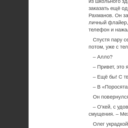
из школьного з
заказать ещё од
Рахманов. Он за
личный флайер, 
телефон и нажа
Спустя пару сек
потом, уже с те
– Алло?
– Привет, это 
– Ещё бы! С тво
– В «Поросятах
Он повернулся 
– О’кей, с удов
смущения. – Ме
Олег украдкой о