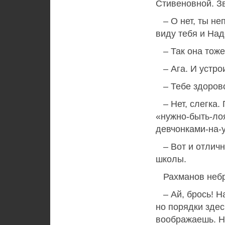
Стивеновной. Зв
– О нет, ты не
виду тебя и Над
– Так она тоже
– Ага. И устрои
– Тебе здоров
– Нет, слегка.
«нужно-быть-ло
девчонками-на-
– Вот и отлично
школы.
Рахманов небр
– Ай, брось! На
но порядки здес
воображаешь. Не