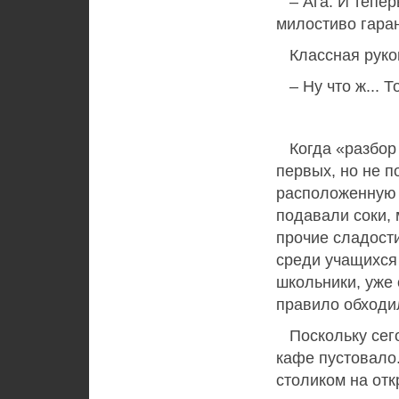
– Ага. И теперь
милостиво гаран
Классная руков
– Ну что ж... Т
Когда «разбор 
первых, но не п
расположенную 
подавали соки,
прочие сладост
среди учащихся
школьники, уже 
правило обходил
Поскольку сего
кафе пустовало.
столиком на от