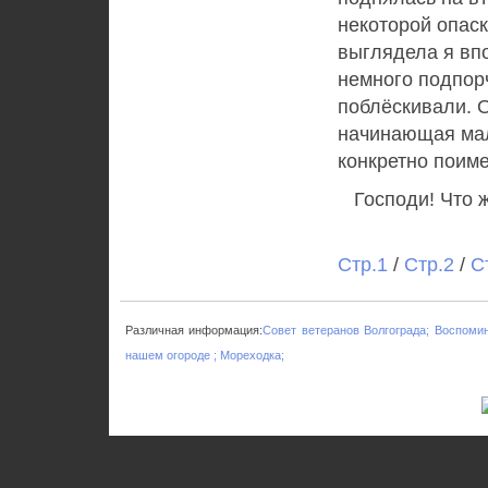
некоторой опаск
выглядела я впо
немного подпорч
поблёскивали. О
начинающая мал
конкретно поиме
Господи! Что ж
Стр.1
/
Стр.2
/
С
Различная информация:
Совет ветеранов Волгограда;
Воспомин
нашем огороде ;
Мореходка;