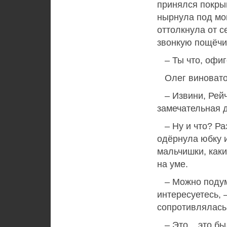
принялся покрыв
нырнула под мою
оттолкнула от с
звонкую пощёчи
– Ты что, офиг
Олег виновато
– Извини, Рейче
замечательная д
– Ну и что? Ра
одёрнула юбку 
мальчишки, каки
на уме.
– Можно подума
интересуетесь, 
сопротивлялась.
– Это... это бы