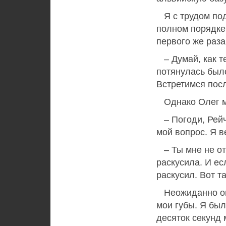
Я с трудом под
полном порядке!
первого же раза 
– Думай, как те
потянулась было
Встретимся пос
Однако Олег мя
– Погоди, Рейч
мой вопрос. Я в
– Ты мне не отк
раскусила. И ес
раскусил. Вот та
Неожиданно он 
мои губы. Я был
десяток секунд