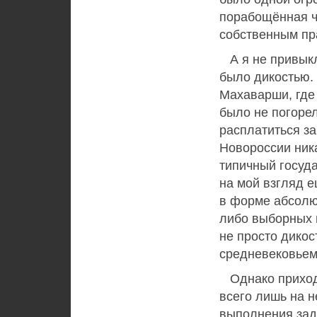
порабощённая ч
собственным пр
А я не привыкл
было дикостью.
Махаварши, где
было не погорел
расплатиться з
Новороссии ник
типичный госуд
на мой взгляд е
в форме абсолю
либо выборных 
не просто дикос
средневековьем
Однако приходи
всего лишь на 
выполнения зада