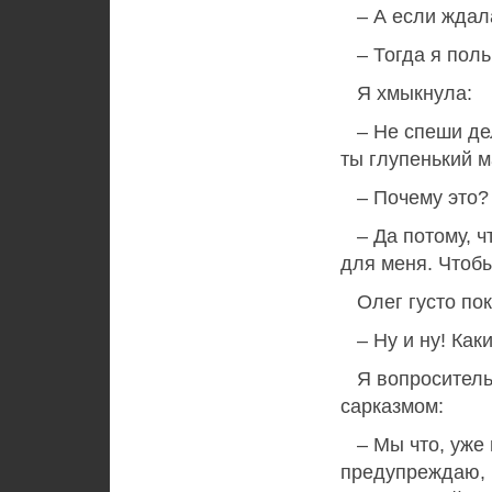
– А если ждала
– Тогда я поль
Я хмыкнула:
– Не спеши дел
ты глупенький 
– Почему это?
– Да потому, ч
для меня. Чтобы
Олег густо пок
– Ну и ну! Как
Я вопросительн
сарказмом:
– Мы что, уже 
предупреждаю, 