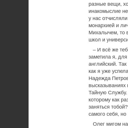
разные вещи, х
инакомыслие не 
у нас отчисляли
монархией и ли
Михалычем, то 
школ и универси
– И всё же теб
заметила я, для
английский. Так
как я уже успел
Надежда Петров
высказываниях в
Тайную Службу. 
которому как ра
заняться тобой?
самого себя, но
Олег мигом на