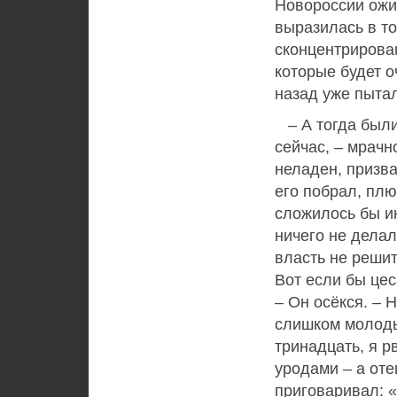
Новороссии ожи
выразилась в то
сконцентрирова
которые будет о
назад уже пытал
– А тогда были
сейчас, – мрачн
неладен, призва
его побрал, плю
сложилось бы ин
ничего не делал
власть не решит 
Вот если бы цес
– Он осёкся. – 
слишком молоды
тринадцать, я 
уродами – а оте
приговаривал: «