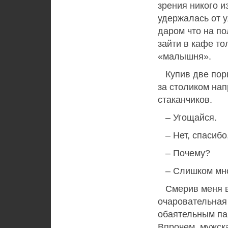
зрения никого и
удержалась от у
даром что на по
зайти в кафе тол
«малышня».
Купив две порц
за столиком нап
стаканчиков.
– Угощайся.
– Нет, спасибо,
– Почему?
– Слишком мног
Смерив меня вз
очаровательная
обаятельным пар
Впрочем, мужска