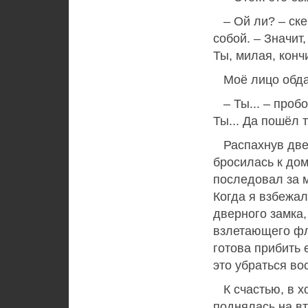
– Ой ли? – ске
собой. – Значит
Ты, милая, конч
Моё лицо обда
– Ты... – пробо
Ты... Да пошёл т
Распахнув двер
бросилась к дом
последовал за м
Когда я взбежал
дверного замка
взлетающего фла
готова прибить 
это убраться во
К счастью, в хо
поднялась на вт