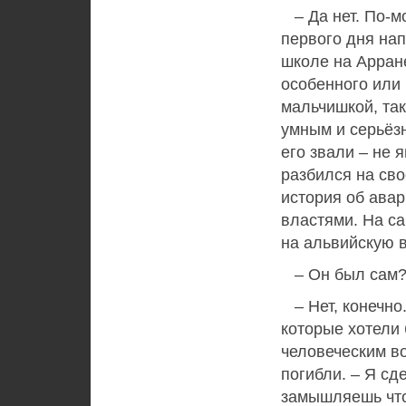
– Да нет. По-мо
первого дня нап
школе на Арране
особенного или
мальчишкой, так
умным и серьёз
его звали – не 
разбился на сво
история об ава
властями. На с
на альвийскую в
– Он был сам
– Нет, конечно
которые хотели 
человеческим во
погибли. – Я сд
замышляешь что-