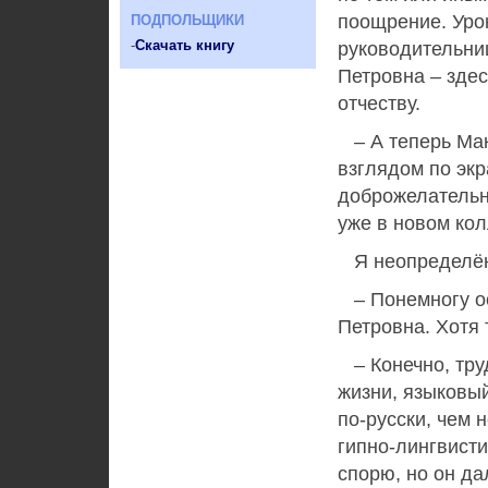
поощрение. Уро
ПОДПОЛЬЩИКИ
-
Скачать книгу
руководительни
Петровна – здес
отчеству.
– А теперь Мак
взглядом по экр
доброжелательно
уже в новом ко
Я неопределён
– Понемногу ос
Петровна. Хотя 
– Конечно, труд
жизни, языковый
по-русски, чем 
гипно-лингвист
спорю, но он да