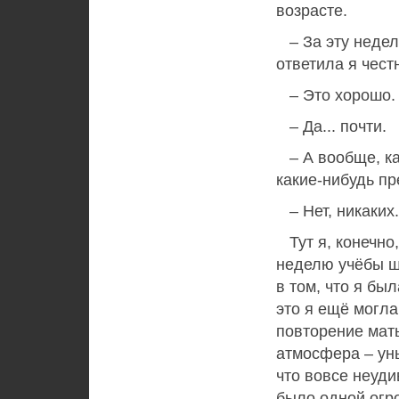
возрасте.
– За эту неделю
ответила я чест
– Это хорошо. 
– Да... почти.
– А вообще, ка
какие-нибудь пр
– Нет, никаких.
Тут я, конечно,
неделю учёбы ш
в том, что я бы
это я ещё могла
повторение мат
атмосфера – ун
что вовсе неуди
было одной огр