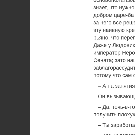
основополагающ
знает, что нужн
добром царе-ба
за него все реш
эту наивную кре
рьяно, что пере
Даже у Людовик
император Неро
Сената; зато на
заблагорассудит
потому что сам о
– А на занятиях
Он вызывающе
– Да, точь-в-то
получить плохую
– Ты заработал