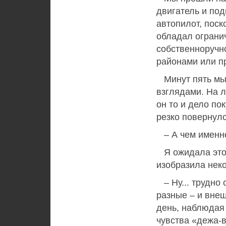
двигатель и под
автопилот, поск
обладал ограни
собственноручн
районами или п
Минут пять мы 
взглядами. На 
он то и дело по
резко повернулс
– А чем именно
Я ожидала этого
изобразила нек
– Ну... трудно 
разные – и внеш
день, наблюдая 
чувства «дежа-в