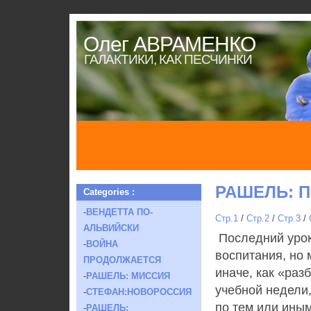
Олег АВРАМЕНКО
ГАЛАКТИКИ, КАК ПЕСЧИНКИ
РАШЕЛЬ: 
Categories :
-
ВЕНДЕТТА ПО-
Стр.1
/
Стр.2
/
Стр.3
/
АЛЬВИЙСКИ
Последний урок
-
ВОЙНА
воспитания, но 
ПРОДОЛЖАЕТСЯ
иначе, как «раз
-
РАШЕЛЬ: МИССИЯ
учебной недели
-
СТЕФАН:НОВОРОССИЯ
по тем или иным
-
РАШЕЛЬ: