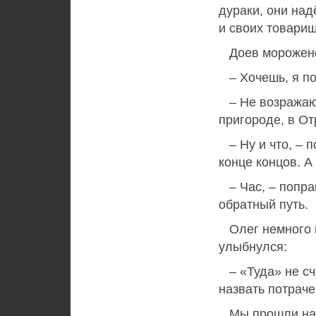
дураки, они над
и своих товари
Доев мороженое
– Хочешь, я по
– Не возражаю, 
пригороде, в От
– Ну и что, – п
конце концов. А
– Час, – поправ
обратный путь.
Олег немного н
улыбнулся:
– «Туда» не счи
назвать потрач
Мы прошли на с