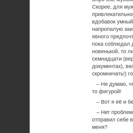
Скорее, для муж
привлекательно
вдобавок умный,
напропалую заи
явного предпоч
пока соблюдал 
новенькой, то л
семнадцати (вер
документах), ве
скромничать!) г
– Не думаю, что
то фигурой!
– Вот я её и бе
– Нет проблем.
отправил себе в
меня?