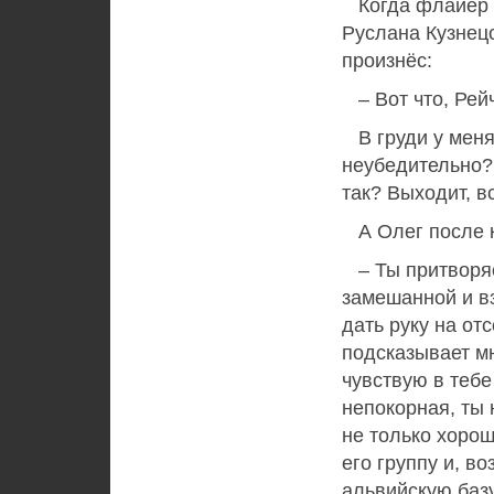
Когда флайер 
Руслана Кузнец
произнёс:
– Вот что, Рейч
В груди у меня
неубедительно? 
так? Выходит, в
А Олег после к
– Ты притворяе
замешанной и вз
дать руку на от
подсказывает мн
чувствую в тебе
непокорная, ты 
не только хорош
его группу и, в
альвийскую базу