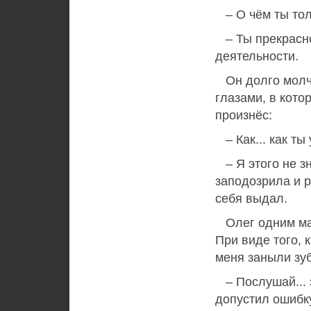
– О чём ты тол
– Ты прекрасно 
деятельности.
Он долго молча
глазами, в кото
произнёс:
– Как... как ты
– Я этого не зн
заподозрила и р
себя выдал.
Олег одним мах
При виде того, 
меня заныли зуб
– Послушай... э
допустил ошибку